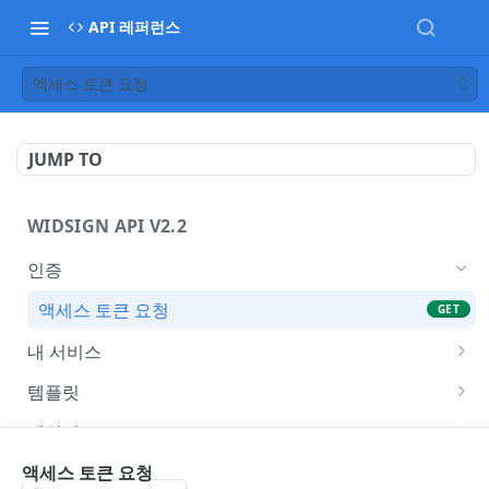
API 레퍼런스
액세스 토큰 요청
JUMP TO
WIDSIGN API V2.2
인증
액세스 토큰 요청
GET
내 서비스
서비스 그룹
GET
템플릿
서비스 유저
폼 목록
GET
GET
계약서
잔여 발송건수
템플릿 상세
계약서 목록
GET
GET
GET
에러코드
액세스 토큰 요청