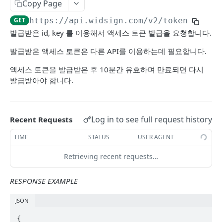
Copy Page
알림 URL 조회
템플릿 미리보기
계약서 상세
POST
GET
GET
GET
https://api.widsign.com/v2
/token
알림 URL 등록
발송전 파일첨부
계약서 작성 내역
POST
PUT
GET
Powered by
발급받은 id, key 를 이용해서 액세스 토큰 발급을 요청합니다.
계약서 발송
계약서 다운로드
POST
GET
발급받은 액세스 토큰은 다른 API를 이용하는데 필요합니다.
원클릭 URL 생성
계약서 재발송
POST
POST
액세스 토큰을 발급받은 후 10분간 유효하며 만료되면 다시
계약서 발송 취소
발급받아야 합니다.
PUT
Log in to see full request history
Recent Requests
TIME
STATUS
USER AGENT
Retrieving recent requests…
RESPONSE EXAMPLE
JSON
{
